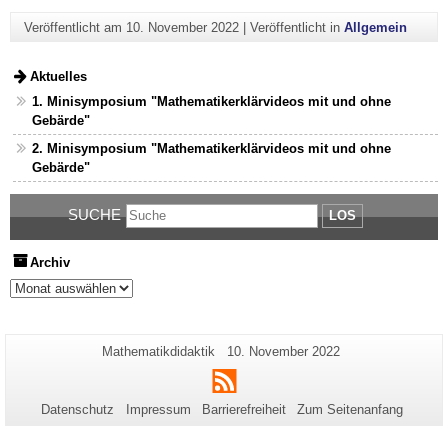
Veröffentlicht am
10. November 2022
|
Veröffentlicht in
Allgemein
Aktuelles
1. Minisymposium "Mathematikerklärvideos mit und ohne
Gebärde"
2. Minisymposium "Mathematikerklärvideos mit und ohne
Gebärde"
SUCHE
LOS
Archiv
Archiv
Zusätzliche
Seiten-
Letzte
Mathematikdidaktik
10. November 2022
Name:
Aktualisierung:
Informationen
RSS
zu
Datenschutz
Impressum
Barrierefreiheit
Zum Seitenanfang
dieser
Seite