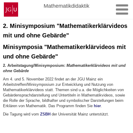
Zum
Johannes
Mathematikdidaktik
Inhalt
Gutenberg-
springen
Universität
Mainz
2. Minisymposium "Mathematikerklärvideos
mit und ohne Gebärde"
Minisymposia "Mathematikerklärvideos mit
und ohne Gebärde"
2. Arbeitstagung/Minisymposium:
Mathematikerklärvideos mit und
ohne Gebärde
Am 4. und 5. November 2022 findet an der JGU Mainz ein
Arbeitstreffen/Minisymposium zur Entwicklung und Nutzung von
Mathematikerklärvideos statt. Themen sind u.a. die Möglichkeiten von
Gebärdensprachdarstellung und Untertiteln in Mathematikvideos, sowie
die Rolle der Sprache, bildhafter und symbolischer Darstellungen beim
Erklären von Mathematik. Das Programm finden Sie
hier
.
Die Tagung wird vom
ZSBH
der Universität Mainz unterstützt.